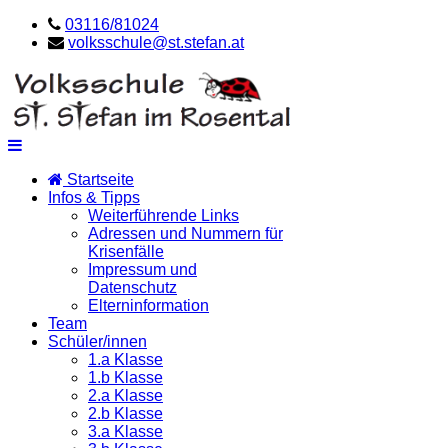
03116/81024
volksschule@st.stefan.at
Startseite
Infos & Tipps
Weiterführende Links
Adressen und Nummern für
Krisenfälle
Impressum und
Datenschutz
Elterninformation
Team
Schüler/innen
1.a Klasse
1.b Klasse
2.a Klasse
2.b Klasse
3.a Klasse