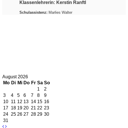
Klassenlehrerin: Kerstin Ranftl
Schulassistenz:
Marlies Walter
Unsere Unterrichtszeiten
1. Stunde: 07.35 Uhr - 08.25 Uhr
2. Stunde: 08.35 Uhr - 09.25 Uhr
3. Stunde: 09.40 Uhr - 10.30 Uhr
4. Stunde: 10.35 Uhr - 11.25 Uhr
5. Stunde: 11.30 Uhr - 12.20 Uhr
6. Stunde: 12.25 Uhr - 13.15 Uhr
August 2026
Mo
Di
Mi
Do
Fr
Sa
So
1
2
3
4
5
6
7
8
9
10
11
12
13
14
15
16
17
18
19
20
21
22
23
24
25
26
27
28
29
30
31