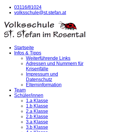
03116/81024
volksschule@st.stefan.at
Startseite
Infos & Tipps
Weiterführende Links
Adressen und Nummern für
Krisenfälle
Impressum und
Datenschutz
Elterninformation
Team
Schüler/innen
1.a Klasse
1.b Klasse
2.a Klasse
2.b Klasse
3.a Klasse
3.b Klasse