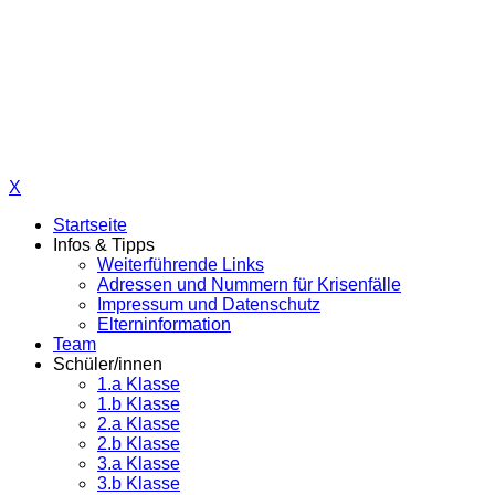
Unsere Unterrichtszeiten
1. Stunde: 07.35 Uhr - 08.25 Uhr
2. Stunde: 08.35 Uhr - 09.25 Uhr
3. Stunde: 09.40 Uhr - 10.30 Uhr
4. Stunde: 10.35 Uhr - 11.25 Uhr
5. Stunde: 11.30 Uhr - 12.20 Uhr
6. Stunde: 12.25 Uhr - 13.15 Uhr
X
Startseite
Infos & Tipps
Weiterführende Links
Adressen und Nummern für Krisenfälle
Impressum und Datenschutz
Elterninformation
Team
Schüler/innen
1.a Klasse
1.b Klasse
2.a Klasse
2.b Klasse
3.a Klasse
3.b Klasse