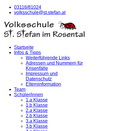
03116/81024
volksschule@st.stefan.at
Startseite
Infos & Tipps
Weiterführende Links
Adressen und Nummern für
Krisenfälle
Impressum und
Datenschutz
Elterninformation
Team
Schüler/innen
1.a Klasse
1.b Klasse
2.a Klasse
2.b Klasse
3.a Klasse
3.b Klasse