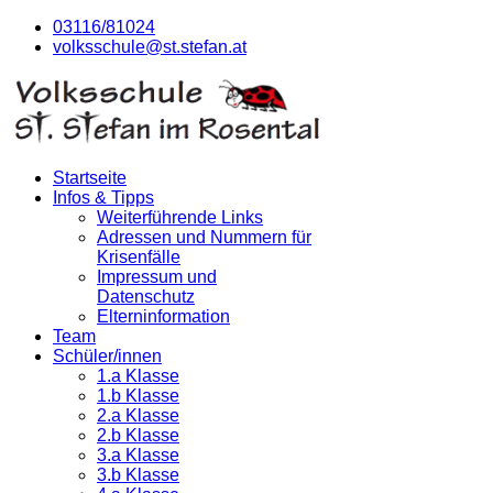
03116/81024
volksschule@st.stefan.at
Startseite
Infos & Tipps
Weiterführende Links
Adressen und Nummern für
Krisenfälle
Impressum und
Datenschutz
Elterninformation
Team
Schüler/innen
1.a Klasse
1.b Klasse
2.a Klasse
2.b Klasse
3.a Klasse
3.b Klasse